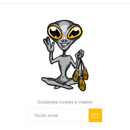
Dostávejte novinky e-mailem
Odebírat
Odhlásit