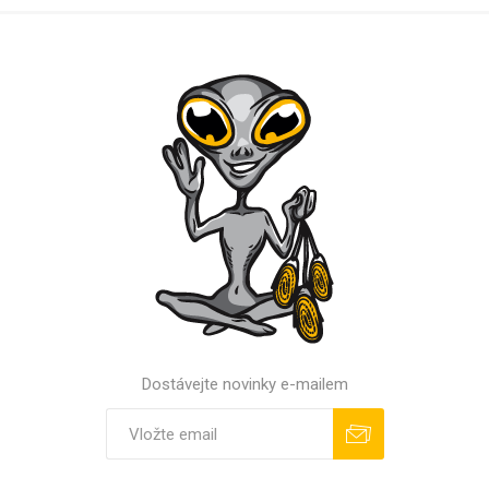
Dostávejte novinky e-mailem
Odebírat
Odhlásit