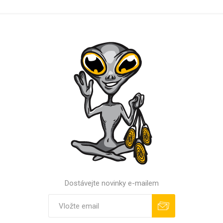
Dostávejte novinky e-mailem
Odebírat
Odhlásit