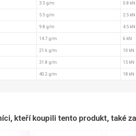
3.3 g/m
0.8 kN
5.5 g/m
2.5 kN
9.8 g/m
4.5 kN
14.7 g/m
6 kN
21.6 g/m
10 kN
31.8 g/m
15 kN
40.2 g/m
18 kN
ci, kteří koupili tento produkt, také z