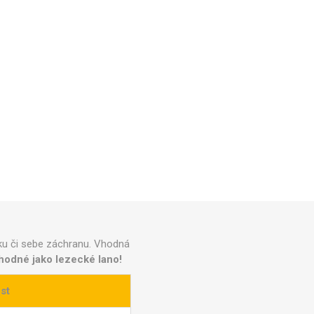
iku či sebe záchranu. Vhodná
hodné
jako lezecké lano!
st