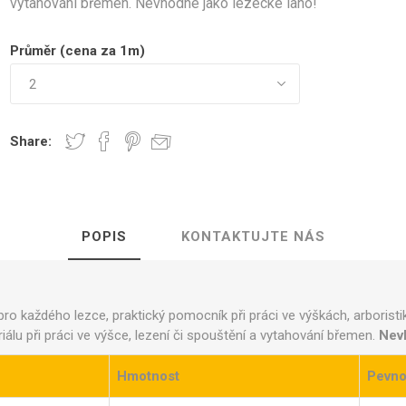
vytahování břemen. Nevhodné jako lezecké lano!
Průměr (cena za 1m)
Share:
POPIS
KONTAKTUJTE NÁS
pro každého lezce, praktický pomocník při práci ve výškách, arborist
iálu při práci ve výšce, lezení či spouštění a vytahování břemen.
Nev
Hmotnost
Pevno