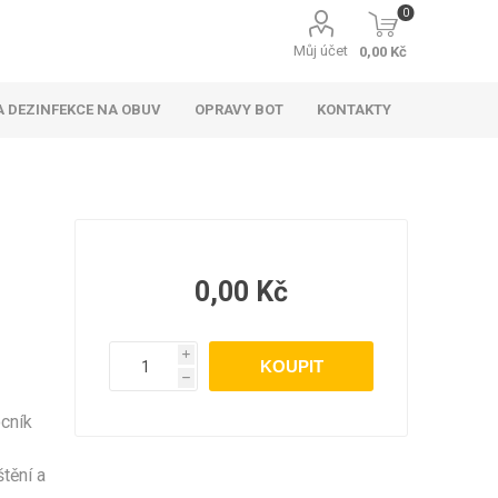
0
Můj účet
0,00 Kč
 DEZINFEKCE NA OBUV
OPRAVY BOT
KONTAKTY
0,00 Kč
i
h
ocník
štění a