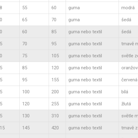
8
55
60
guma
modrá
0
65
70
guma
šedá
0
60
85
guma nebo textil
šedá
5
70
95
guma nebo textil
tmavě 
0
75
105
guma nebo textil
světle z
5
85
120
guma nebo textil
oranžov
5
95
155
guma nebo textil
červená
5
100
200
guma nebo textil
bílá
5
120
255
guma nebo textil
žlutá
5
130
310
guma nebo textil
světle 
15
145
420
guma nebo textil
tmavě z