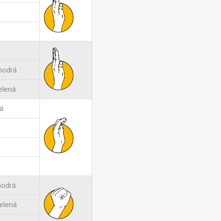
modrá
elená
á
modrá
elená