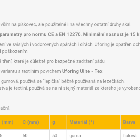
edevším na pískovec, ale použitelné i na všechny ostatní druhy skal.
 parametry pro normu CE a EN 12270. Minimální nosnost je 15 k
í ve svislých i vodorovných spárách i dírách. Uforing je opatřen o
ed poškozením.
ření, které je důležité pro bezpečné zadržení pádu.
variantu s textilním povrchem
Uforing Ulite - Tex
.
je gumová, používá se "lepička" běžně používaná na lezečkách.
rstva je textilní, používá se na ni stejný materiál ze kterého je vyrob
ační.
 (mm)
C (mm)
g
Materiál (*)
Barva
5
50
50
guma
fialová