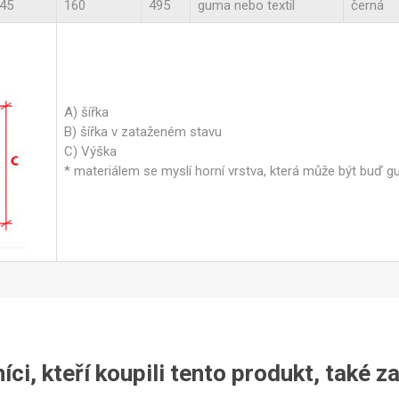
45
160
495
guma nebo textil
černá
A) šířka
B) šířka v zataženém stavu
C) Výška
* materiálem se myslí horní vrstva, která může být buď g
ci, kteří koupili tento produkt, také z