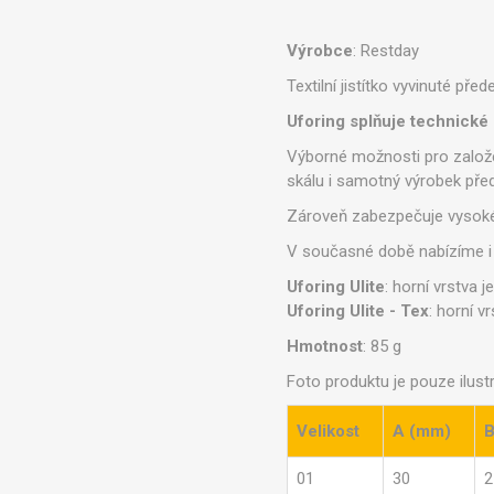
Výrobce
: Restday
Textilní jistítko vyvinuté př
Uforing splňuje technické
Výborné možnosti pro založen
skálu i samotný výrobek př
Zároveň zabezpečuje vysoké t
V současné době nabízíme i 
Uforing Ulite
: horní vrstva 
Uforing Ulite - Tex
: horní v
Hmotnost
: 85 g
Foto produktu je pouze ilustr
Velikost
A (mm)
B
01
30
2