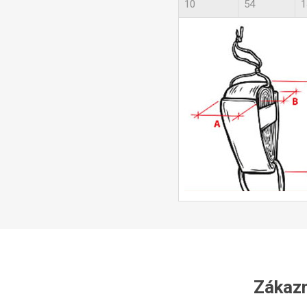
10
54
1
Zákazní