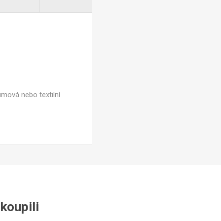
umová nebo textilní
akoupili