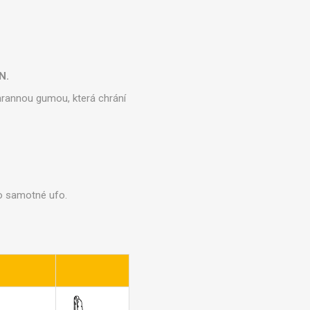
N.
chrannou gumou, která chrání
eno samotné ufo.