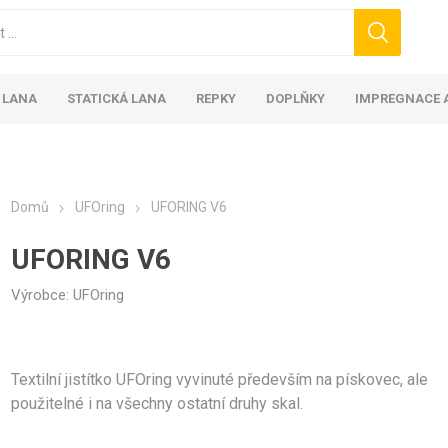
 LANA
STATICKÁ LANA
REPKY
DOPLŇKY
IMPREGNACE A
Domů
UFOring
UFORING V6
UFORING V6
Výrobce:
UFOring
Textilní jistítko UFOring vyvinuté především na pískovec, ale
použitelné i na všechny ostatní druhy skal.